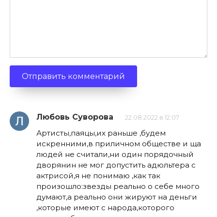
Любовь Суворова
22.08.2022 в 12:07
Артисты,паяцы,их раньше ,будем
искренними,в приличном обществе и ща
людей не считали,ни один порядочный
дворянин не мог допустить адюльтера с
актрисой,я не понимаю ,как так
произошло:звезды реально о себе много
думают,а реально они жируют на деньги
,которые имеют с народа,которого