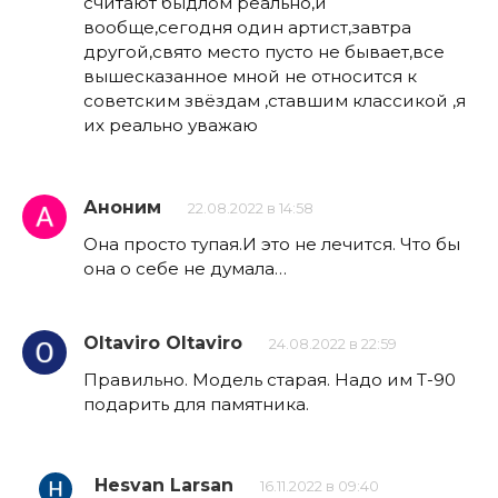
считают быдлом реально,и
вообще,сегодня один артист,завтра
другой,свято место пусто не бывает,все
вышесказанное мной не относится к
советским звёздам ,ставшим классикой ,я
их реально уважаю
Аноним
22.08.2022 в 14:58
Она просто тупая.И это не лечится. Что бы
она о себе не думала…
Oltaviro Oltaviro
24.08.2022 в 22:59
Правильно. Модель старая. Надо им Т-90
подарить для памятника.
Hesvan Larsan
16.11.2022 в 09:40